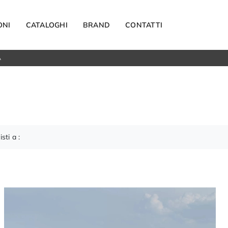
ONI
CATALOGHI
BRAND
CONTATTI
A
Materassi
Carta da parati
Elettrodomestici
Reti letto
Guanciali
isti a :
OUTDOOR
Arredo Giardino