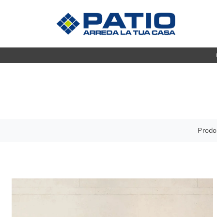
Madie
CUCINE
Mobili s
Cucine Moderne
Mobili P
Cucine Classiche
Mobili i
Tavoli
ZONA GIORNO
Prodot
Sedie
Librerie
Arredo 
Pareti Attrezzate
Salotti
ZONA 
Poltrone