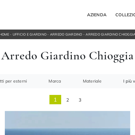
AZIENDA
COLLEZI
HOME
-
UFFICIO E GIARDINO
-
ARREDO GIARDINO
-
ARREDO GIARDINO CHIOGGI
Letti
Arredo Giardino Chioggia
Letti singoli
ospesi
Comodini
orta Tv
Armadi
ngresso
Camerette
ti per esterni
Marca
Materiale
I più v
ACCESSORI
Bagno
1
2
3
Illuminazione
Complementi
NOTTE