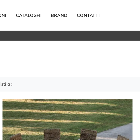
ONI
CATALOGHI
BRAND
CONTATTI
O
Materassi
Carta da parati
Elettrodomestici
Reti letto
Guanciali
isti a :
OUTDOOR
Arredo Giardino