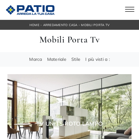
-
-
HOME
ARREDAMENTO CASA
MOBILI PORTA TV
Mobili Porta Tv
Marca
Materiale
Stile
I più visti a :
TV UNITS ROTO LAMPO