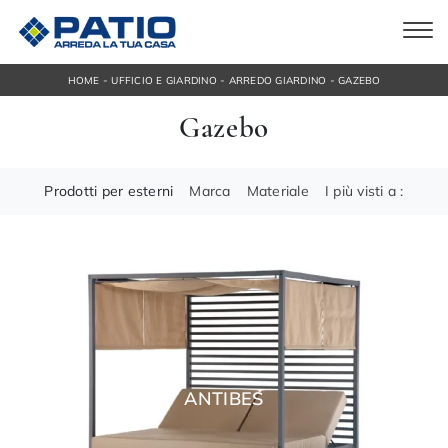
-
-
-
HOME
UFFICIO E GIARDINO
ARREDO GIARDINO
GAZEBO
Gazebo
Prodotti per esterni
Marca
Materiale
I più visti a :
ANTIBES