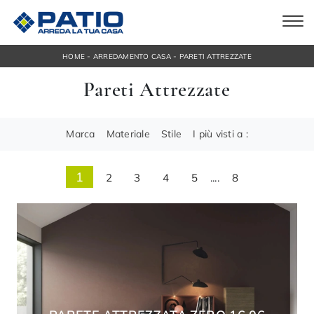
-
-
HOME
ARREDAMENTO CASA
PARETI ATTREZZATE
Pareti Attrezzate
Marca
Materiale
Stile
I più visti a :
1
2
3
4
5
....
8