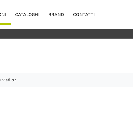
ONI
CATALOGHI
BRAND
CONTATTI
Materassi
Carta da parati
Elettrodomestici
Reti letto
Guanciali
ù visti a :
OUTDOOR
Arredo Giardino