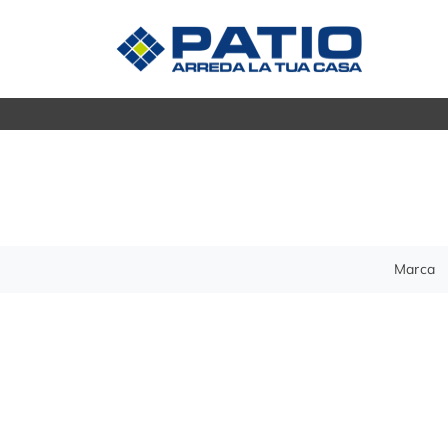
Madie
CUCINE
Mobili s
Cucine Moderne
Mobili P
Cucine Classiche
Mobili i
Tavoli
ZONA GIORNO
Marca
Sedie
Librerie
Arredo 
Pareti Attrezzate
Salotti
ZONA 
Poltrone