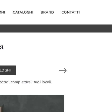
ONI
CATALOGHI
BRAND
CONTATTI
Materassi
a
Carta da parati
Elettrodomestici
Reti letto
Guanciali
ALOGHI
OUTDOOR
trai completare i tuoi locali.
Arredo Giardino