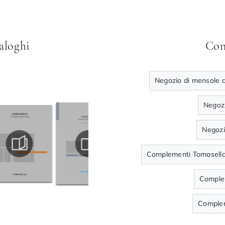
taloghi
Con
Negozio di mensole a
Negozi
Negozi
Complementi Tomasella
Comple
Complem