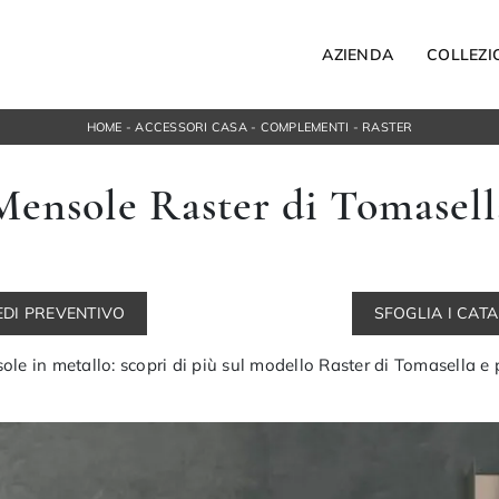
AZIENDA
COLLEZI
HOME
-
ACCESSORI CASA
-
COMPLEMENTI
-
RASTER
Letti
Mensole Raster di Tomasell
Letti singoli
ospesi
Comodini
orta Tv
Armadi
ngresso
Camerette
EDI PREVENTIVO
SFOGLIA I CAT
ACCESSORI
Bagno
 in metallo: scopri di più sul modello Raster di Tomasella e po
Illuminazione
Complementi
NOTTE