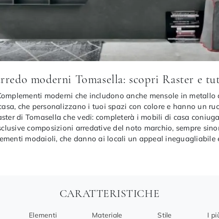
redo moderni Tomasella: scopri Raster e tutt
Complementi moderni che includono anche mensole in metallo di 
 casa, che personalizzano i tuoi spazi con colore e hanno un ruo
ster di Tomasella che vedi: completerà i mobili di casa coniugand
esclusive composizioni arredative del noto marchio, sempre sino
menti modaioli, che danno ai locali un appeal ineguagliabile e 
CARATTERISTICHE
Elementi
Materiale
Stile
I pi