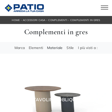
-
-
-
HOME
ACCESSORI CASA
COMPLEMENTI
COMPLEMENTI IN GRES
Complementi in gres
Marca
Elementi
Materiale
Stile
I più visti a :
TAVOLINO OBLIQUE