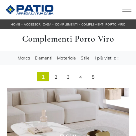
-
-
-
HOME
ACCESSORI CASA
COMPLEMENTI
COMPLEMENTI PORTO VIRO
Complementi Porto Viro
Marca
Elementi
Materiale
Stile
I più visti a :
1
2
3
4
5