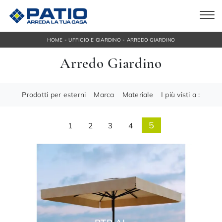
-
-
HOME
UFFICIO E GIARDINO
ARREDO GIARDINO
Arredo Giardino
Prodotti per esterni
Marca
Materiale
I più visti a :
5
1
2
3
4