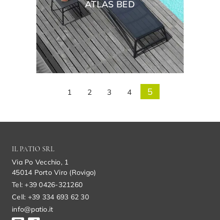
ATLAS BED
5
1
2
3
4
IL PATIO SRL
Via Po Vecchio, 1
45014 Porto Viro (Rovigo)
Tel: +39 0426-321260
Cell: +39 334 693 62 30
info@patio.it