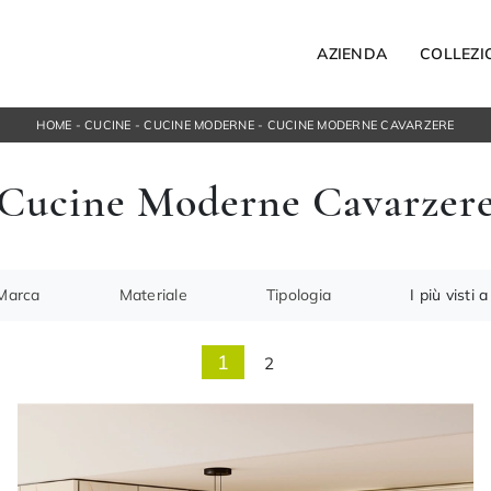
AZIENDA
COLLEZI
HOME
-
CUCINE
-
CUCINE MODERNE
-
CUCINE MODERNE CAVARZERE
Letti
Cucine Moderne Cavarzer
Letti singoli
ospesi
Comodini
orta Tv
Armadi
ngresso
Camerette
Marca
Materiale
Tipologia
I più visti a 
ACCESSORI
Bagno
1
2
Illuminazione
Complementi
NOTTE