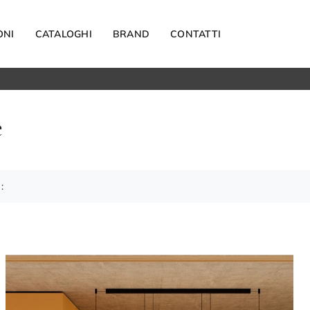
ONI
CATALOGHI
BRAND
CONTATTI
Materassi
e
Carta da parati
Elettrodomestici
Reti letto
Guanciali
:
OUTDOOR
Arredo Giardino