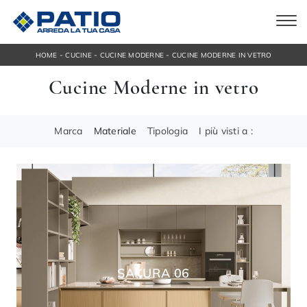
-
-
-
HOME
CUCINE
CUCINE MODERNE
CUCINE MODERNE IN VETRO
Cucine Moderne in vetro
Marca
Materiale
Tipologia
I più visti a :
SAKURA 06