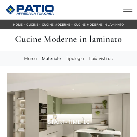
-
-
-
HOME
CUCINE
CUCINE MODERNE
CUCINE MODERNE IN LAMINATO
Cucine Moderne in laminato
Marca
Materiale
Tipologia
I più visti a :
START-TIME 10