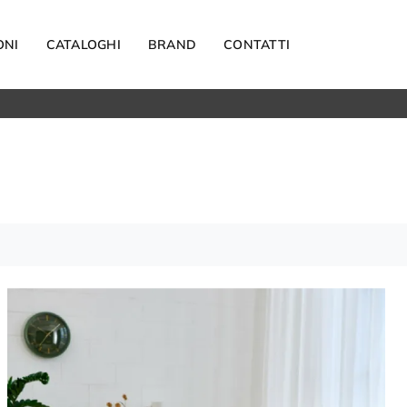
ONI
CATALOGHI
BRAND
CONTATTI
Materassi
Carta da parati
Elettrodomestici
Reti letto
Guanciali
OUTDOOR
Arredo Giardino