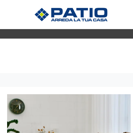
Madie
CUCINE
Mobili s
Cucine Moderne
Mobili P
Cucine Classiche
Mobili i
Tavoli
ZONA GIORNO
Sedie
Librerie
Arredo 
Pareti Attrezzate
Salotti
ZONA 
Poltrone