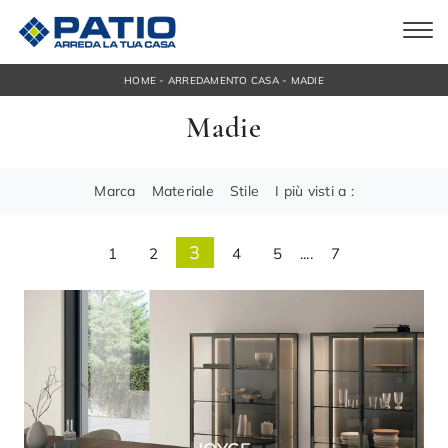
-
-
HOME
ARREDAMENTO CASA
MADIE
Madie
Marca
Materiale
Stile
I più visti a :
3
1
2
4
5
....
7