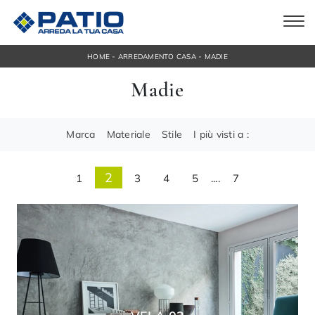
-
-
HOME
ARREDAMENTO CASA
MADIE
Madie
Marca
Materiale
Stile
I più visti a :
2
1
3
4
5
....
7