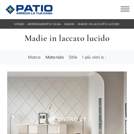
-
-
-
HOME
ARREDAMENTO CASA
MADIE
MADIE IN LACCATO LUCIDO
Madie in laccato lucido
Marca
Materiale
Stile
I più visti a :
INCONTRO 07