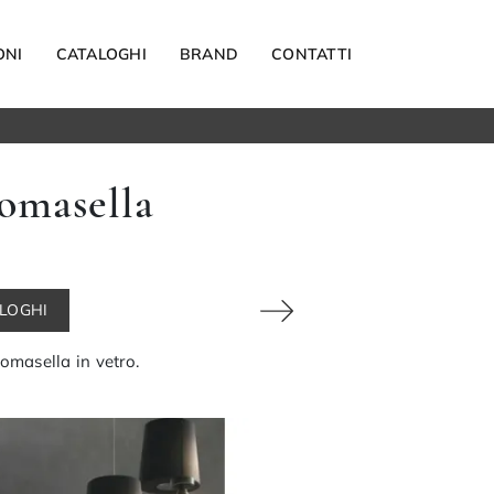
ONI
CATALOGHI
BRAND
CONTATTI
Materassi
Tomasella
Carta da parati
Elettrodomestici
Reti letto
Guanciali
ALOGHI
OUTDOOR
Tomasella in vetro.
Arredo Giardino