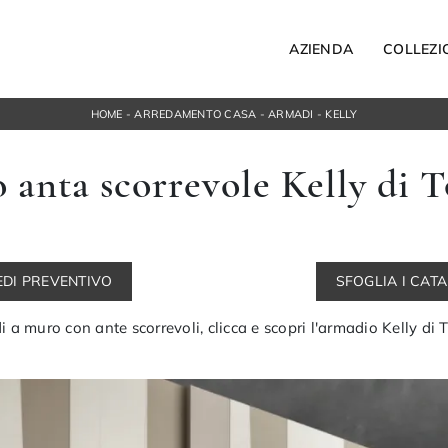
AZIENDA
COLLEZI
HOME
-
ARREDAMENTO CASA
-
ARMADI
-
KELLY
Letti
anta scorrevole Kelly di 
Letti singoli
ospesi
Comodini
orta Tv
Armadi
ngresso
Camerette
EDI PREVENTIVO
SFOGLIA I CAT
ACCESSORI
Bagno
 a muro con ante scorrevoli, clicca e scopri l'armadio Kelly di 
Illuminazione
Complementi
NOTTE