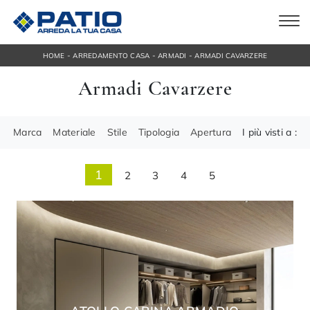
-
-
-
HOME
ARREDAMENTO CASA
ARMADI
ARMADI CAVARZERE
Armadi Cavarzere
Marca
Materiale
Stile
Tipologia
Apertura
I più visti a :
1
2
3
4
5