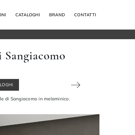
ONI
CATALOGHI
BRAND
CONTATTI
Materassi
di Sangiacomo
Carta da parati
Elettrodomestici
Reti letto
Guanciali
ALOGHI
OUTDOOR
vole di Sangiacomo in melaminico.
Arredo Giardino