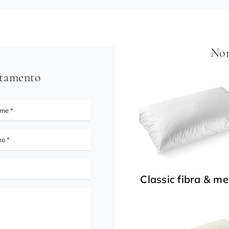
Non
ntamento
Classic fibra & m