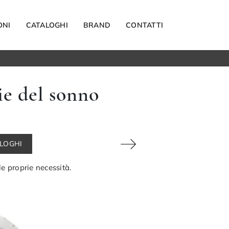
ONI
CATALOGHI
BRAND
CONTATTI
Materassi
e del sonno
Carta da parati
Elettrodomestici
Reti letto
Guanciali
ALOGHI
OUTDOOR
le proprie necessità.
Arredo Giardino