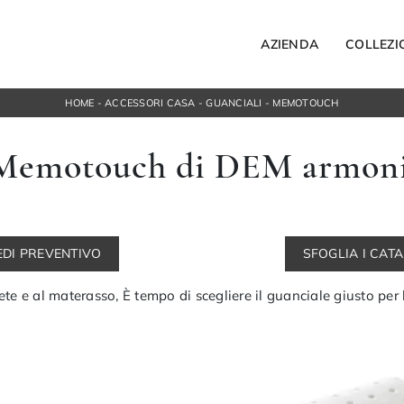
AZIENDA
COLLEZI
HOME
-
ACCESSORI CASA
-
GUANCIALI
-
MEMOTOUCH
Letti
Memotouch di DEM armoni
Letti singoli
ospesi
Comodini
orta Tv
Armadi
ngresso
Camerette
EDI PREVENTIVO
SFOGLIA I CAT
ACCESSORI
Bagno
rete e al materasso, È tempo di scegliere il guanciale giusto per 
Illuminazione
Complementi
NOTTE