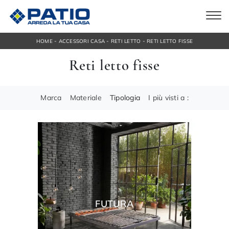
-
-
-
HOME
ACCESSORI CASA
RETI LETTO
RETI LETTO FISSE
Reti letto fisse
Marca
Materiale
Tipologia
I più visti a :
FUTURA