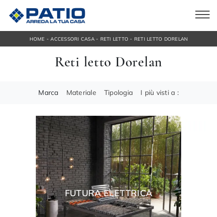
-
-
-
HOME
ACCESSORI CASA
RETI LETTO
RETI LETTO DORELAN
Reti letto Dorelan
Marca
Materiale
Tipologia
I più visti a :
FUTURA ELETTRICA