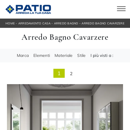
-
-
-
HOME
ARREDAMENTO CASA
ARREDO BAGNO
ARREDO BAGNO CAVARZERE
Arredo Bagno Cavarzere
Marca
Elementi
Materiale
Stile
I più visti a :
1
2