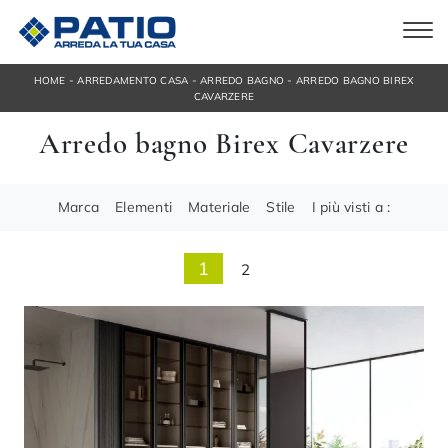
-
-
-
HOME
ARREDAMENTO CASA
ARREDO BAGNO
ARREDO BAGNO BIREX
CAVARZERE
Arredo bagno Birex Cavarzere
Marca
Elementi
Materiale
Stile
I più visti a :
1
2