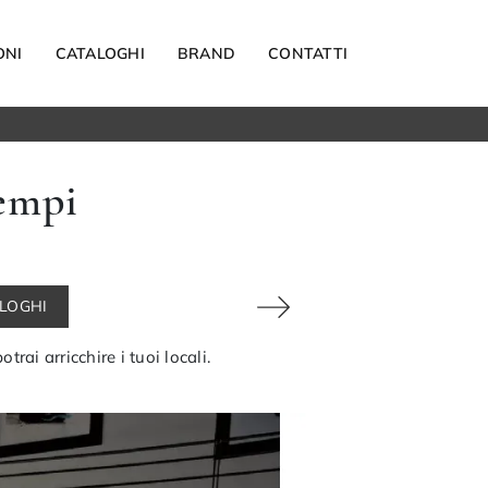
ONI
CATALOGHI
BRAND
CONTATTI
Materassi
tempi
Carta da parati
Elettrodomestici
Reti letto
Guanciali
ALOGHI
OUTDOOR
ai arricchire i tuoi locali.
Arredo Giardino