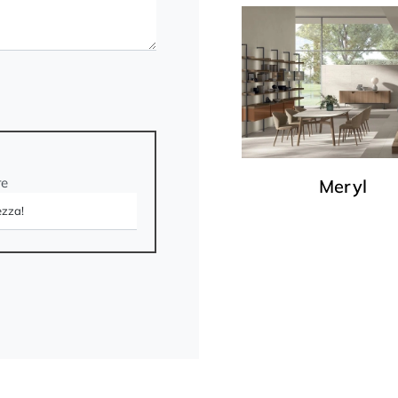
re
Meryl