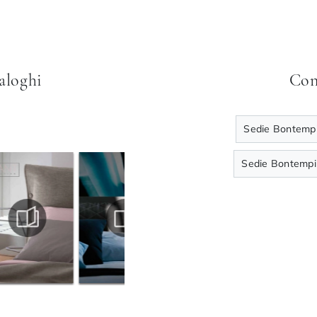
taloghi
Con
Sedie Bontempi
Sedie Bontempi