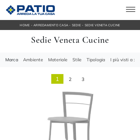
-
-
-
HOME
ARREDAMENTO CASA
SEDIE
SEDIE VENETA CUCINE
Sedie Veneta Cucine
Marca
Ambiente
Materiale
Stile
Tipologia
I più visti a :
1
2
3