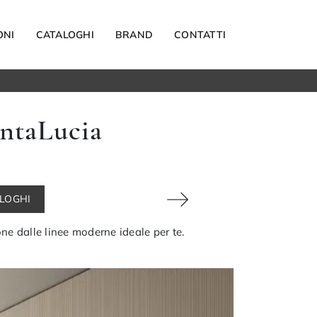
ONI
CATALOGHI
BRAND
CONTATTI
Materassi
antaLucia
Carta da parati
Elettrodomestici
Reti letto
Guanciali
ALOGHI
OUTDOOR
one dalle linee moderne ideale per te.
Arredo Giardino