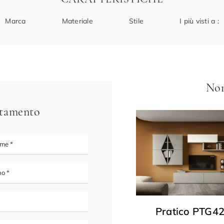
Marca
Materiale
Stile
I più visti a :
Non
ntamento
Pratico PTG4