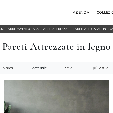
AZIENDA
COLLEZI
OME
-
ARREDAMENTO CASA
-
PARETI ATTREZZATE
-
PARETI ATTREZZATE IN LEG
Letti
Pareti Attrezzate in legno
Letti singoli
ospesi
Comodini
orta Tv
Armadi
ngresso
Camerette
Marca
Materiale
Stile
I più visti a :
ACCESSORI
Bagno
Illuminazione
Complementi
NOTTE