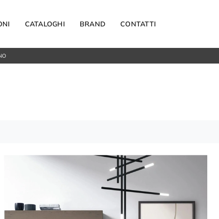
ONI
CATALOGHI
BRAND
CONTATTI
NO
Materassi
Carta da parati
Elettrodomestici
Reti letto
Guanciali
OUTDOOR
Arredo Giardino