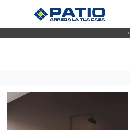
H
Madie
CUCINE
Mobili s
Cucine Moderne
Mobili P
Cucine Classiche
Mobili i
Tavoli
ZONA GIORNO
Sedie
Librerie
Arredo 
Pareti Attrezzate
Salotti
ZONA 
Poltrone