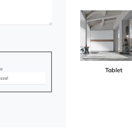
re
Tablet