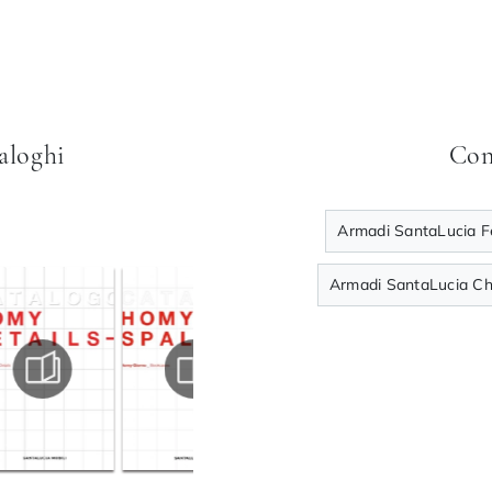
taloghi
Con
Armadi SantaLucia F
Armadi SantaLucia Ch