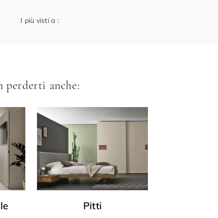
I più visti a :
 perderti anche:
le
Pitti