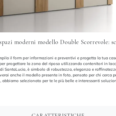
spazi moderni modello Double Scorrevole: sco
mpila il form per informazioni e preventivi e progetta la tua ca
r progettare la zona del riposo utilizzando contenitori in lac
 di SantaLucia, è simbolo di robustezza, eleganza e raffinatezza
rai anche il modello presente in foto, pensato per chi cerca pra
a, abbiamo selezionato per te le più belle e interessanti soluzio
CARATTERISTICHE