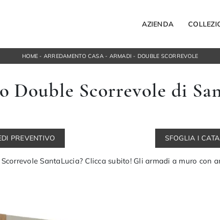
AZIENDA
COLLEZI
HOME
-
ARREDAMENTO CASA
-
ARMADI
-
DOUBLE SCORREVOLE
Letti
 Double Scorrevole di Sa
Letti singoli
ospesi
Comodini
orta Tv
Armadi
ngresso
Camerette
EDI PREVENTIVO
SFOGLIA I CAT
ACCESSORI
Bagno
Scorrevole SantaLucia? Clicca subito! Gli armadi a muro con ant
Illuminazione
Complementi
NOTTE