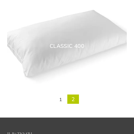
CLASSIC 400
2
1