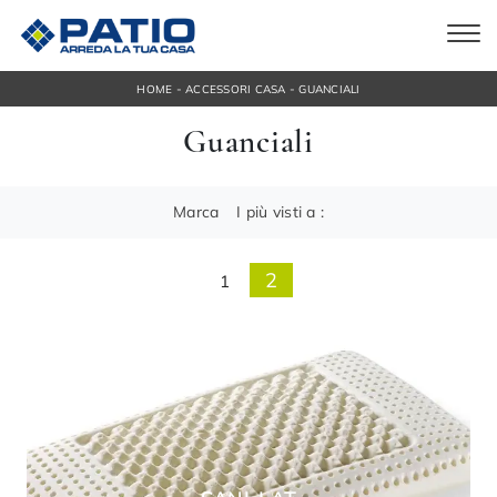
-
-
HOME
ACCESSORI CASA
GUANCIALI
Guanciali
Marca
I più visti a :
2
1