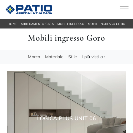
-
-
-
HOME
ARREDAMENTO CASA
MOBILI INGRESSO
MOBILI INGRESSO GORO
Mobili ingresso Goro
Marca
Materiale
Stile
I più visti a :
LOGICA PLUS UNIT 06