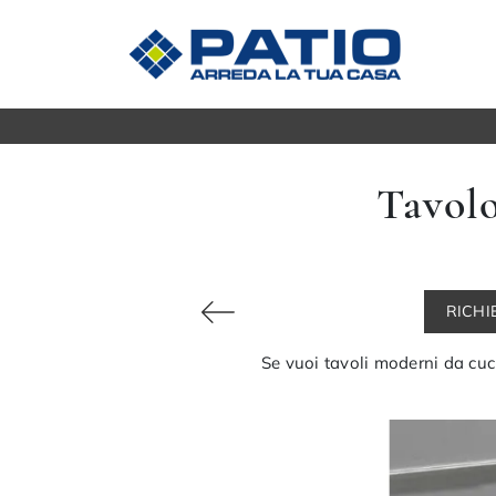
Madie
CUCINE
Tavolo
Mobili s
Cucine Moderne
Mobili P
Cucine Classiche
Mobili i
Tavoli
ZONA GIORNO
RICHI
Sedie
Librerie
Arredo 
Pareti Attrezzate
Se vuoi tavoli moderni da cuci
Salotti
ZONA 
Poltrone