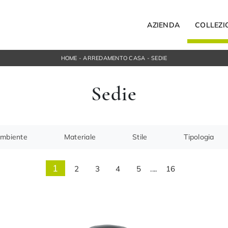
AZIENDA
COLLEZI
HOME
-
ARREDAMENTO CASA
-
SEDIE
Letti
Sedie
Letti singoli
ospesi
Comodini
orta Tv
Armadi
ngresso
Camerette
mbiente
Materiale
Stile
Tipologia
ACCESSORI
Bagno
1
2
3
4
5
....
16
Illuminazione
Complementi
NOTTE