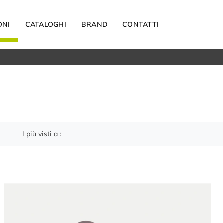
ONI
CATALOGHI
BRAND
CONTATTI
Materassi
Carta da parati
Elettrodomestici
Reti letto
Guanciali
I più visti a :
OUTDOOR
Arredo Giardino