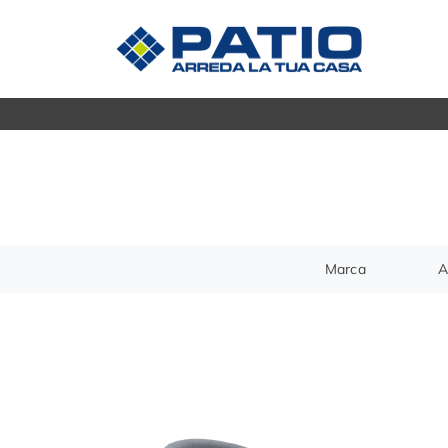
Madie
CUCINE
Mobili s
Cucine Moderne
Mobili P
Cucine Classiche
Mobili i
Tavoli
ZONA GIORNO
Marca
A
Sedie
Librerie
Arredo 
Pareti Attrezzate
Salotti
ZONA 
Poltrone