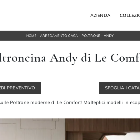
AZIENDA
COLLEZI
HOME
-
ARREDAMENTO CASA
-
POLTRONE
-
ANDY
Letti
ltroncina Andy di Le Comf
Letti singoli
ospesi
Comodini
orta Tv
Armadi
ngresso
Camerette
EDI PREVENTIVO
SFOGLIA I CAT
ACCESSORI
Bagno
sulle Poltrone moderne di Le Comfort! Molteplici modelli in ecop
Illuminazione
Complementi
NOTTE