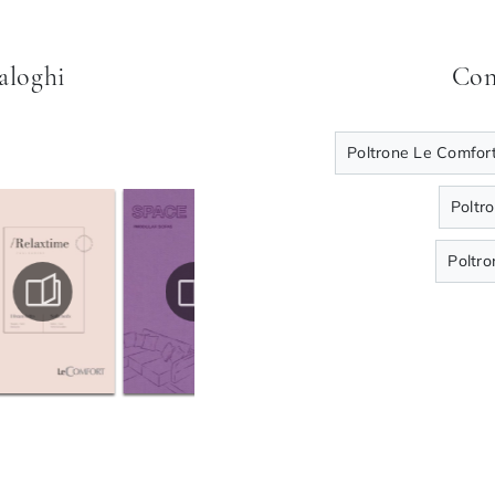
taloghi
Con
Poltrone Le Comfort
Poltr
Poltr