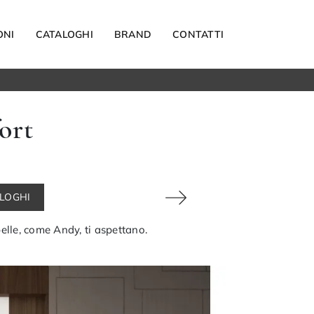
ONI
CATALOGHI
BRAND
CONTATTI
Materassi
ort
Carta da parati
Elettrodomestici
Reti letto
Guanciali
ALOGHI
OUTDOOR
elle, come Andy, ti aspettano.
Arredo Giardino