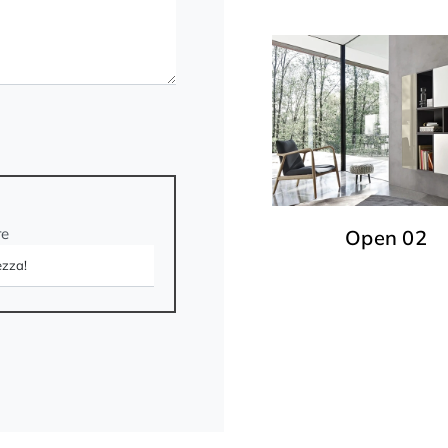
re
Open 02