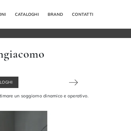
ONI
CATALOGHI
BRAND
CONTATTI
Materassi
angiacomo
Carta da parati
Elettrodomestici
Reti letto
Guanciali
ALOGHI
OUTDOOR
ltimare un soggiorno dinamico e operativo.
Arredo Giardino