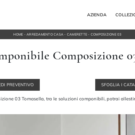
AZIENDA
COLLEZI
HOME
-
ARREDAMENTO CASA
-
CAMERETTE
-
COMPOSIZIONE 03
Letti
mponibile Composizione 03
Letti singoli
ospesi
Comodini
orta Tv
Armadi
ngresso
Camerette
EDI PREVENTIVO
SFOGLIA I CAT
ACCESSORI
Bagno
ione 03 Tomasella, tra le soluzioni componibili, potrai allesti
Illuminazione
Complementi
NOTTE