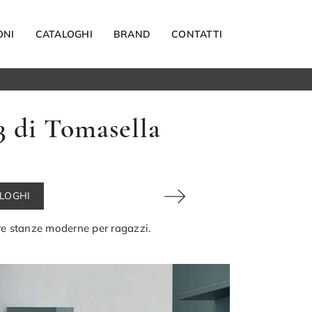
ONI
CATALOGHI
BRAND
CONTATTI
Materassi
 di Tomasella
Carta da parati
Elettrodomestici
Reti letto
Guanciali
ALOGHI
OUTDOOR
re stanze moderne per ragazzi.
Arredo Giardino