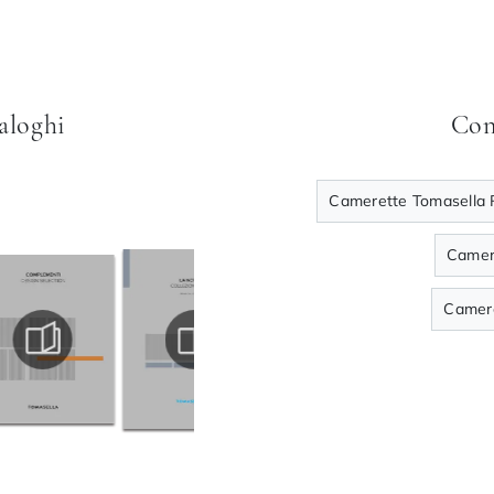
taloghi
Con
Camerette Tomasella 
Camer
Camere