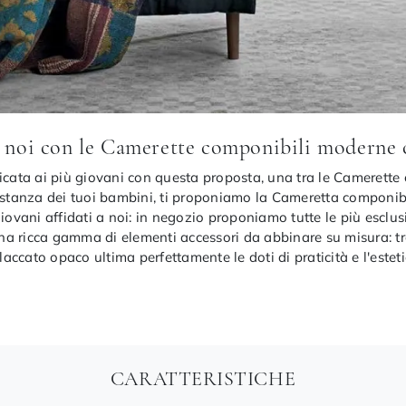
on noi con le Camerette componibili moderne
icata ai più giovani con questa proposta, una tra le Camerette 
a stanza dei tuoi bambini, ti proponiamo la Cameretta componi
giovani affidati a noi: in negozio proponiamo tutte le più escl
na ricca gamma di elementi accessori da abbinare su misura: tr
 laccato opaco ultima perfettamente le doti di praticità e l'este
CARATTERISTICHE