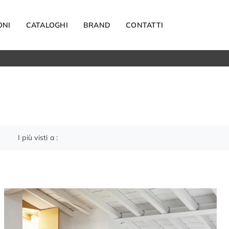
ONI
CATALOGHI
BRAND
CONTATTI
Materassi
Carta da parati
Elettrodomestici
Reti letto
Guanciali
I più visti a :
OUTDOOR
Arredo Giardino