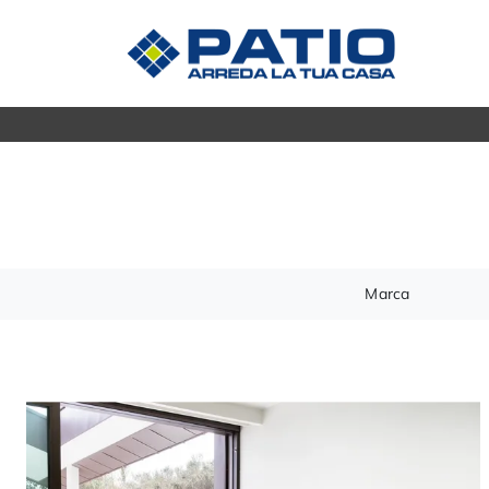
Madie
CUCINE
Mobili s
Cucine Moderne
Mobili P
Cucine Classiche
Mobili i
Tavoli
ZONA GIORNO
Marca
Sedie
Librerie
Arredo 
Pareti Attrezzate
Salotti
ZONA 
Poltrone