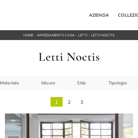
AZIENDA
COLLEZI
HOME
-
ARREDAMENTO CASA
-
LETTI
-
LETTI NOCTIS
Letti
Letti Noctis
Letti singoli
ospesi
Comodini
orta Tv
Armadi
ngresso
Camerette
Materiale
Misura
Stile
Tipologia
ACCESSORI
Bagno
1
2
3
Illuminazione
Complementi
NOTTE