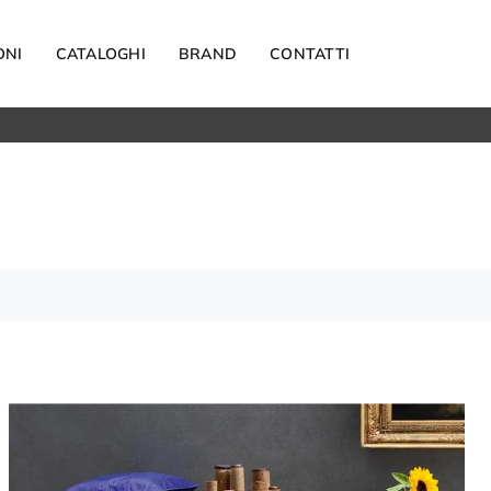
ONI
CATALOGHI
BRAND
CONTATTI
Materassi
Carta da parati
Elettrodomestici
Reti letto
Guanciali
OUTDOOR
Arredo Giardino