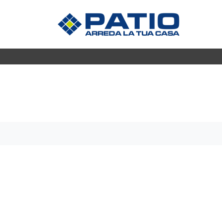
Madie
CUCINE
Mobili s
Cucine Moderne
Mobili P
Cucine Classiche
Mobili i
Tavoli
ZONA GIORNO
Sedie
Librerie
Arredo 
Pareti Attrezzate
Salotti
ZONA 
Poltrone