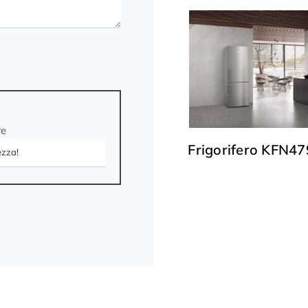
re
Frigorifero KFN4