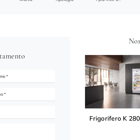
Non
ntamento
Frigorifero K 280