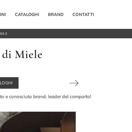
ONI
CATALOGHI
BRAND
CONTATTI
96 E
Materassi
 di Miele
Carta da parati
Elettrodomestici
Reti letto
Guanciali
ALOGHI
OUTDOOR
noto e conosciuto brand, leader del comparto!
Arredo Giardino