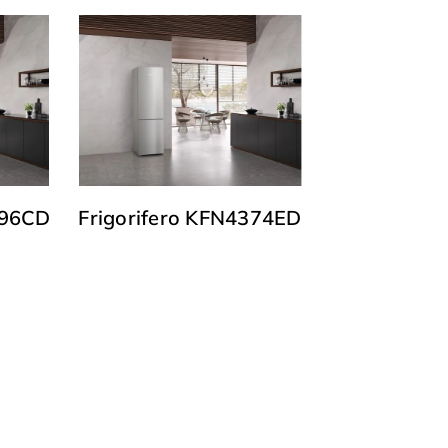
796CD
Frigorifero KFN4374ED