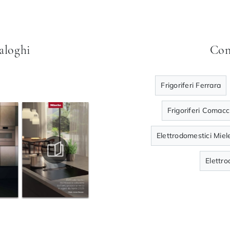
taloghi
Con
Frigoriferi Ferrara
Frigoriferi Comacc
Elettrodomestici Miel
Elettr