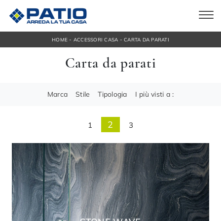
-
-
HOME
ACCESSORI CASA
CARTA DA PARATI
Carta da parati
Marca
Stile
Tipologia
I più visti a :
2
1
3