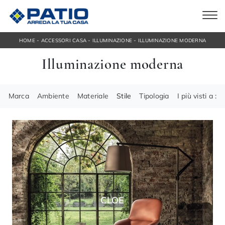
-
-
-
HOME
ACCESSORI CASA
ILLUMINAZIONE
ILLUMINAZIONE MODERNA
Illuminazione moderna
Marca
Ambiente
Materiale
Stile
Tipologia
I più visti a :
CLOE