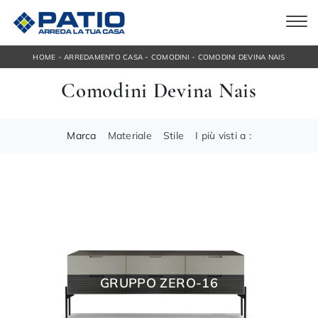
-
-
-
HOME
ARREDAMENTO CASA
COMODINI
COMODINI DEVINA NAIS
Comodini Devina Nais
Marca
Materiale
Stile
I più visti a :
GRUPPO ZERO-16